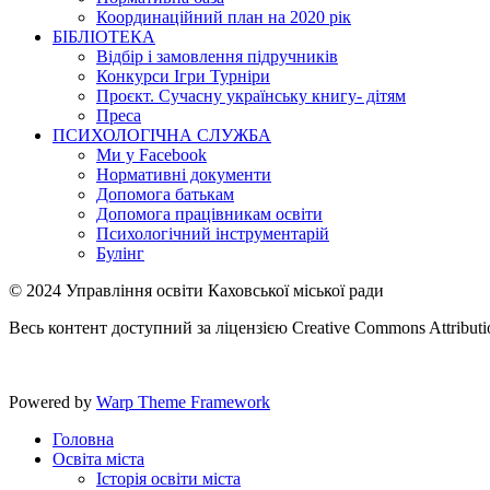
Координаційний план на 2020 рік
БІБЛІОТЕКА
Відбір і замовлення підручників
Конкурси Ігри Турніри
Проєкт. Сучасну українську книгу- дітям
Преса
ПСИХОЛОГІЧНА СЛУЖБА
Ми у Facebook
Нормативні документи
Допомога батькам
Допомога працівникам освіти
Психологічний інструментарій
Булінг
© 2024 Управління освіти Каховської міської ради
Весь контент доступний за ліцензією Creative Commons Attribution
Powered by
Warp Theme Framework
Головна
Освіта міста
Історія освіти міста