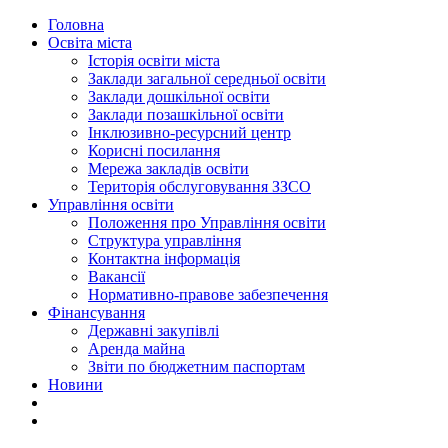
Головна
Освіта міста
Історія освіти міста
Заклади загальної середньої освіти
Заклади дошкільної освіти
Заклади позашкільної освіти
Інклюзивно-ресурсний центр
Корисні посилання
Мережа закладів освіти
Територія обслуговування ЗЗСО
Управління освіти
Положення про Управління освіти
Структура управління
Контактна інформація
Вакансії
Нормативно-правове забезпечення
Фінансування
Державні закупівлі
Аренда майна
Звіти по бюджетним паспортам
Новини