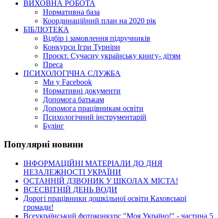
ВИХОВНА РОБОТА
Нормативна база
Координаційний план на 2020 рік
БІБЛІОТЕКА
Відбір і замовлення підручників
Конкурси Ігри Турніри
Проєкт. Сучасну українську книгу- дітям
Преса
ПСИХОЛОГІЧНА СЛУЖБА
Ми у Facebook
Нормативні документи
Допомога батькам
Допомога працівникам освіти
Психологічний інструментарій
Булінг
Популярні новини
ІНФОРМАЦІЙНІ МАТЕРІАЛИ ДО ДНЯ
НЕЗАЛЕЖНОСТІ УКРАЇНИ
ОСТАННІЙ ДЗВОНИК У ШКОЛАХ МІСТА!
ВСЕСВІТНІЙ ДЕНЬ ВОДИ
Дорогі працівники дошкільної освіти Каховської
громади!
Всеукраїнський фотоконкурс "Моя Україно!" - частина 5