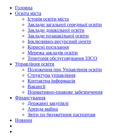
Головна
Освіта міста
Історія освіти міста
Заклади загальної середньої освіти
Заклади дошкільної освіти
Заклади позашкільної освіти
Інклюзивно-ресурсний центр
Корисні посилання
Мережа закладів освіти
Територія обслуговування ЗЗСО
Управління освіти
Положення про Управління освіти
Структура управління
Контактна інформація
Вакансії
Нормативно-правове забезпечення
Фінансування
Державні закупівлі
Аренда майна
Звіти по бюджетним паспортам
Новини