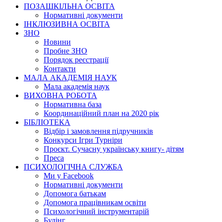
ПОЗАШКІЛЬНА ОСВІТА
Нормативні документи
ІНКЛЮЗИВНА ОСВІТА
ЗНО
Новини
Пробне ЗНО
Порядок реєстрації
Контакти
МАЛА АКАДЕМІЯ НАУК
Мала академія наук
ВИХОВНА РОБОТА
Нормативна база
Координаційний план на 2020 рік
БІБЛІОТЕКА
Відбір і замовлення підручників
Конкурси Ігри Турніри
Проєкт. Сучасну українську книгу- дітям
Преса
ПСИХОЛОГІЧНА СЛУЖБА
Ми у Facebook
Нормативні документи
Допомога батькам
Допомога працівникам освіти
Психологічний інструментарій
Булінг