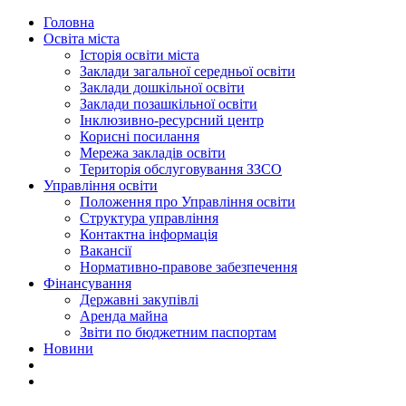
Головна
Освіта міста
Історія освіти міста
Заклади загальної середньої освіти
Заклади дошкільної освіти
Заклади позашкільної освіти
Інклюзивно-ресурсний центр
Корисні посилання
Мережа закладів освіти
Територія обслуговування ЗЗСО
Управління освіти
Положення про Управління освіти
Структура управління
Контактна інформація
Вакансії
Нормативно-правове забезпечення
Фінансування
Державні закупівлі
Аренда майна
Звіти по бюджетним паспортам
Новини