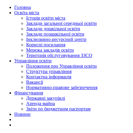
Головна
Освіта міста
Історія освіти міста
Заклади загальної середньої освіти
Заклади дошкільної освіти
Заклади позашкільної освіти
Інклюзивно-ресурсний центр
Корисні посилання
Мережа закладів освіти
Територія обслуговування ЗЗСО
Управління освіти
Положення про Управління освіти
Структура управління
Контактна інформація
Вакансії
Нормативно-правове забезпечення
Фінансування
Державні закупівлі
Аренда майна
Звіти по бюджетним паспортам
Новини