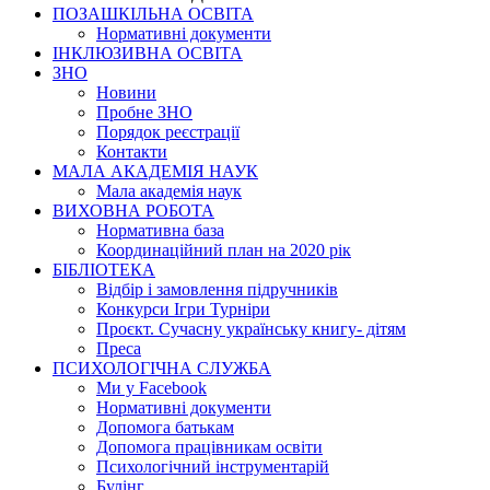
ПОЗАШКІЛЬНА ОСВІТА
Нормативні документи
ІНКЛЮЗИВНА ОСВІТА
ЗНО
Новини
Пробне ЗНО
Порядок реєстрації
Контакти
МАЛА АКАДЕМІЯ НАУК
Мала академія наук
ВИХОВНА РОБОТА
Нормативна база
Координаційний план на 2020 рік
БІБЛІОТЕКА
Відбір і замовлення підручників
Конкурси Ігри Турніри
Проєкт. Сучасну українську книгу- дітям
Преса
ПСИХОЛОГІЧНА СЛУЖБА
Ми у Facebook
Нормативні документи
Допомога батькам
Допомога працівникам освіти
Психологічний інструментарій
Булінг